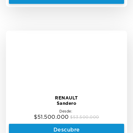
was:
is:
$39.500.000.
$37.500.000.
RENAULT
Sandero
Desde:
$
51.500.000
$
53.500.000
Original
Current
price
price
Descubre
was:
is: