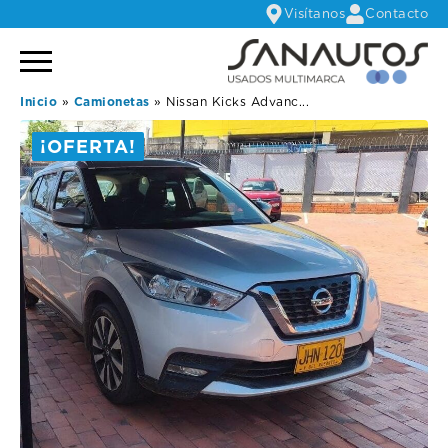
Visítanos
Contacto
Inicio
»
Camionetas
»
Nissan Kicks Advanc...
¡OFERTA!