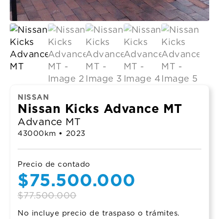
NISSAN
Nissan Kicks Advance MT
Advance MT
43000
km
•
2023
Precio de contado
Original
Current
$
75.500.000
price
price
$
77.500.000
No incluye precio de traspaso o trámites.