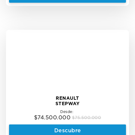
$53.500.000.
$51.500.000.
RENAULT
STEPWAY
Desde:
$
74.500.000
$
75.500.000
Original
Current
price
price
Descubre
was:
is: