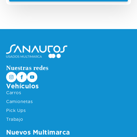
$75.500.000.
$74.500.000.
Nuestras redes
Vehículos
Carros
Camionetas
Pick Ups
Trabajo
Nuevos Multimarca