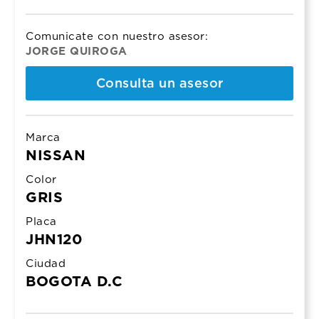
was:
is:
$77.500.000.
$75.500.000.
Comunicate con nuestro asesor:
JORGE QUIROGA
Consulta un asesor
Marca
NISSAN
Color
GRIS
Placa
JHN120
Ciudad
BOGOTA D.C