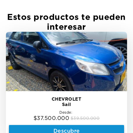
Estos productos te pueden
interesar
CHEVROLET
Sail
Desde:
$
37.500.000
$
39.500.000
Original
Current
price
price
Descubre