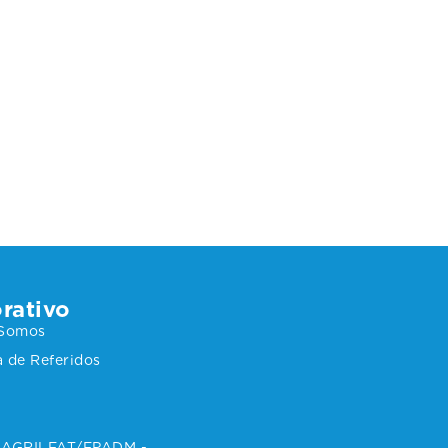
rativo
 Somos
 de Referidos
 SAGRILFAT/FPADM -