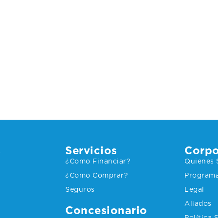
s
Servicios
Corpo
¿Como Financiar?
Quienes
¿Como Comprar?
Programa
Seguros
Legal
Aliados
Concesionario
Política