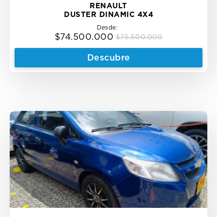
RENAULT
DUSTER DINAMIC 4X4
Desde:
$
74.500.000
$
75.500.000
Original
Current
price
price
Descubre
was:
is:
$75.500.000.
$74.500.000.