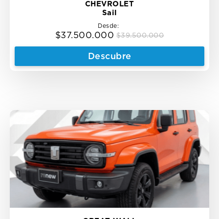
CHEVROLET
Sail
Desde:
$
37.500.000
$
39.500.000
Original
Current
price
price
Descubre
was:
is:
$39.500.000.
$37.500.000.