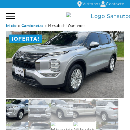
Visítanos
Contacto
Inicio
»
Camionetas
»
Mitsubishi Outlande...
¡OFERTA!