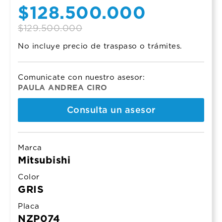
Original
Current
$
128.500.000
price
price
$
129.500.000
No incluye precio de traspaso o trámites.
was:
is:
$129.500.000.
$128.500.000.
Comunicate con nuestro asesor:
PAULA ANDREA CIRO
Consulta un asesor
Marca
Mitsubishi
Color
GRIS
Placa
NZP074