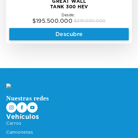
GREAT WALL
TANK 300 HEV
Desde:
$
195.500.000
$
219.000.000
Original
Current
price
price
Descubre
was:
is:
$219.000.000.
$195.500.000.
Nuestras redes
Vehículos
Carros
Camionetas