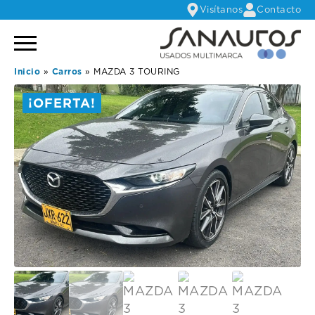
Visítanos
Contacto
Inicio
»
Carros
»
MAZDA 3 TOURING
¡OFERTA!