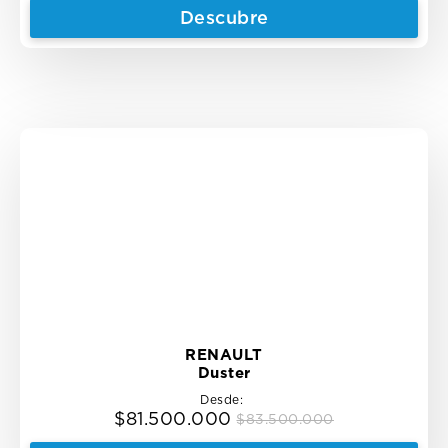
price
price
Descubre
was:
is:
$53.500.000.
$51.500.000.
RENAULT
Duster
Desde:
$
81.500.000
$
83.500.000
Original
Current