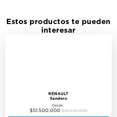
Estos productos te pueden
interesar
RENAULT
Sandero
Desde:
$
51.500.000
$
53.500.000
Original
Current