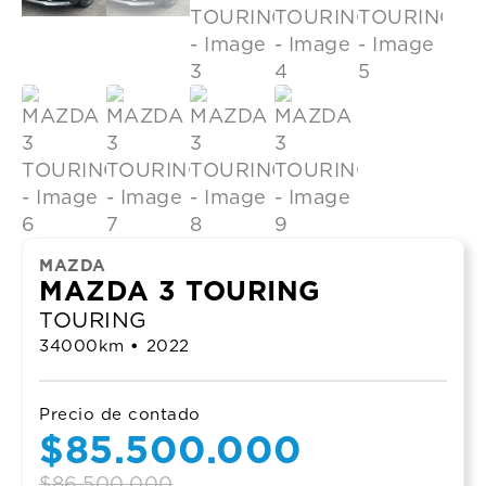
MAZDA
MAZDA 3 TOURING
TOURING
34000
km
•
2022
Precio de contado
Original
Current
$
85.500.000
$
86.500.000