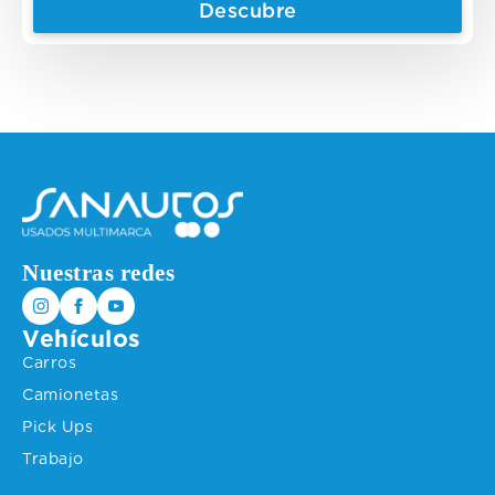
Descubre
was:
is:
$62.000.000.
$59.500.000.
Nuestras redes
Vehículos
Carros
Camionetas
Pick Ups
Trabajo