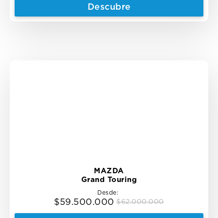
price
price
Descubre
was:
is:
$83.500.000.
$81.500.000.
MAZDA
Grand Touring
Desde:
$
59.500.000
$
62.000.000
Original
Current
price
price