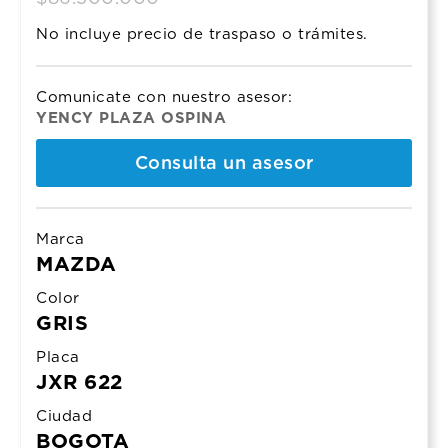
price
price
No incluye precio de traspaso o trámites.
was:
is:
$86.500.000.
$85.500.000.
Comunicate con nuestro asesor:
YENCY PLAZA OSPINA
Consulta un asesor
Marca
MAZDA
Color
GRIS
Placa
JXR 622
Ciudad
BOGOTA