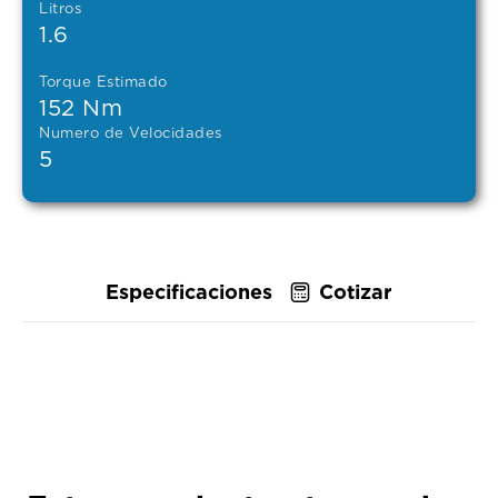
Litros
1.6
Torque Estimado
152 Nm
Numero de Velocidades
5
Especificaciones
Cotizar