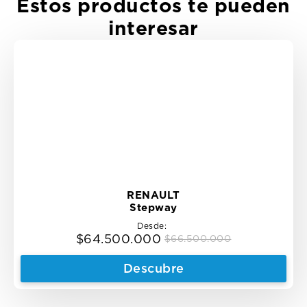
Estos productos te pueden
interesar
RENAULT
Stepway
Desde:
$
64.500.000
$
66.500.000
Original
Current
price
price
Descubre
was:
is:
$66.500.000.
$64.500.000.