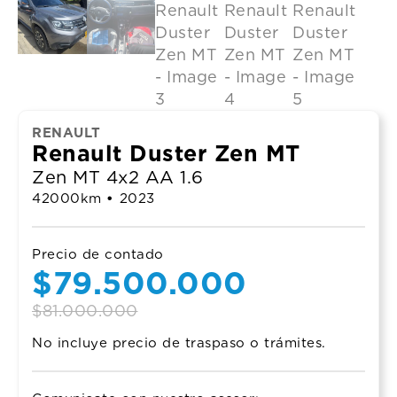
RENAULT
Renault Duster Zen MT
Zen MT 4x2 AA 1.6
42000
km
•
2023
Precio de contado
Original
Current
$
79.500.000
price
price
$
81.000.000
No incluye precio de traspaso o trámites.
was:
is:
$81.000.000.
$79.500.000.