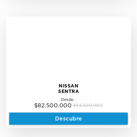
NISSAN
SENTRA
Desde:
$
82.500.000
$
84.500.000
Original
Current
price
price
Descubre
was:
is:
$84.500.000.
$82.500.000.