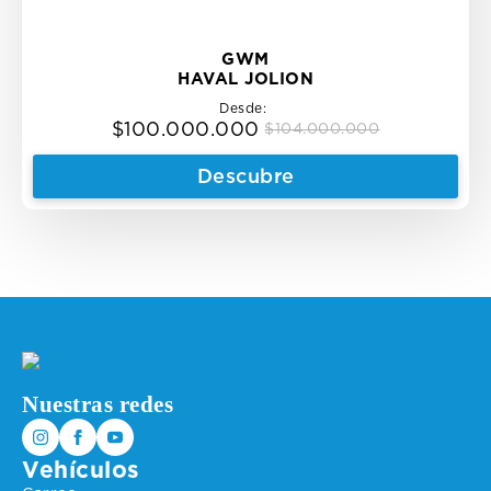
GWM
HAVAL JOLION
Desde:
$
100.000.000
$
104.000.000
Original
Current
price
price
Descubre
was:
is:
$104.000.000.
$100.000.000.
Nuestras redes
Vehículos