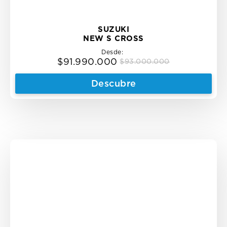
SUZUKI
NEW S CROSS
Desde:
$
91.990.000
$
93.000.000
Original
Current
price
price
Descubre
was:
is:
$93.000.000.
$91.990.000.