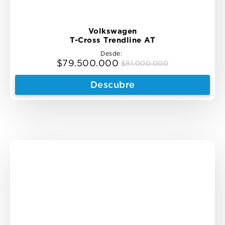
Volkswagen
T-Cross Trendline AT
Desde:
$
79.500.000
$
81.000.000
Original
Current
price
price
Descubre
was:
is:
$81.000.000.
$79.500.000.