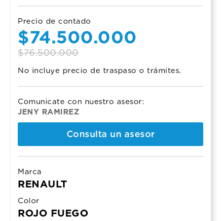
Precio de contado
Original
Current
$
74.500.000
price
price
$
76.500.000
No incluye precio de traspaso o trámites.
was:
is:
$76.500.000.
$74.500.000.
Comunicate con nuestro asesor:
JENY RAMIREZ
Consulta un asesor
Marca
RENAULT
Color
ROJO FUEGO