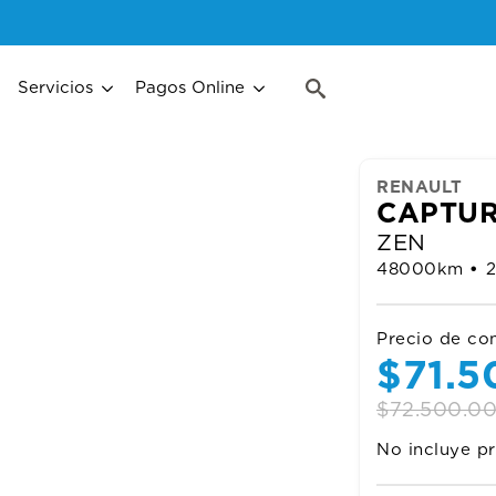
Search
for:
Servicios
Pagos Online
Search
for:
RENAULT
CAPTUR
ZEN
48000
km
•
Precio de co
Origi
Curre
$
71.
price
price
$
72.500.0
No incluye pr
was:
is: