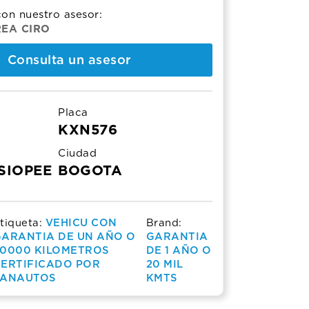
00.000.
00.000.
on nuestro asesor:
EA CIRO
Consulta un asesor
Placa
KXN576
Ciudad
SIOPEE
BOGOTA
tiqueta:
VEHICU CON
Brand:
ARANTIA DE UN AÑO O
GARANTIA
0000 KILOMETROS
DE 1 AÑO O
ERTIFICADO POR
20 MIL
SANAUTOS
KMTS