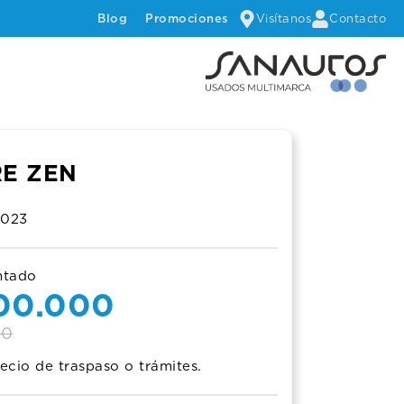
Visítanos
Contacto
Blog
Promociones
E ZEN
2023
ntado
nal
nt
500.000
00
ecio de traspaso o trámites.