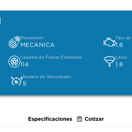
l
Transmisión
Tipo de
MECANICA
1.6
Caballos de Fuerza Estimados
Litros
114
1.6
Numero de Velocidades
5
Especificaciones
Cotizar