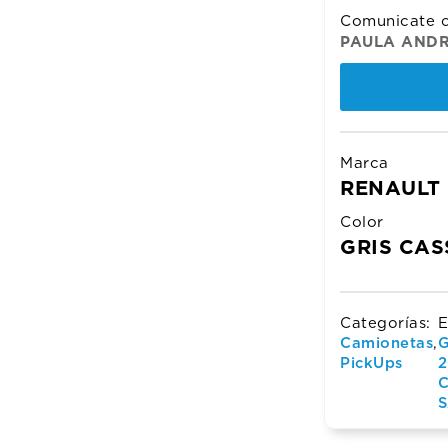
$72.5
$71.5
Comunicate c
PAULA ANDR
Marca
RENAULT
Color
GRIS CAS
Categorías:
E
Camionetas
,
G
PickUps
2
C