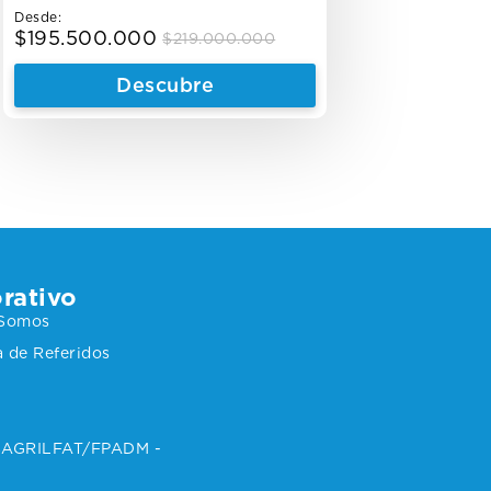
Desde:
$
195.500.000
$
219.000.000
Original
Current
price
price
Descubre
was:
is:
$219.000.000.
$195.500.000.
rativo
 Somos
 de Referidos
 SAGRILFAT/FPADM -