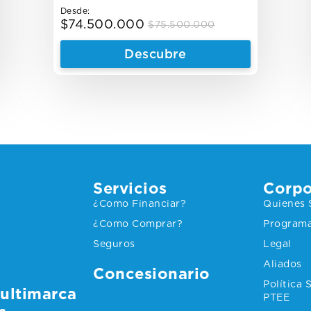
Desde:
$
74.500.000
$
75.500.000
Original
Current
price
price
Descubre
was:
is:
$75.500.000.
$74.500.000.
s
Servicios
Corpo
¿Como Financiar?
Quienes
¿Como Comprar?
Programa
Seguros
Legal
Aliados
Concesionario
Política
ultimarca
PTEE