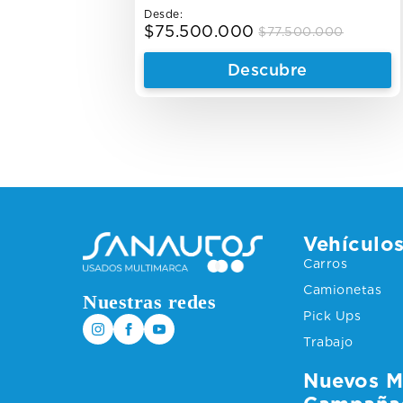
Desde:
$
75.500.000
$
77.500.000
Original
Current
price
price
Descubre
was:
is:
$77.500.000.
$75.500.000.
Vehículo
Carros
Camionetas
Nuestras redes
Pick Ups
Trabajo
Nuevos M