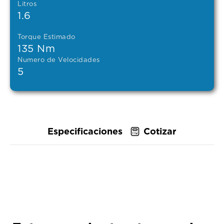
Litros
1.6
Torque Estimado
135 Nm
Numero de Velocidades
5
Especificaciones
Cotizar