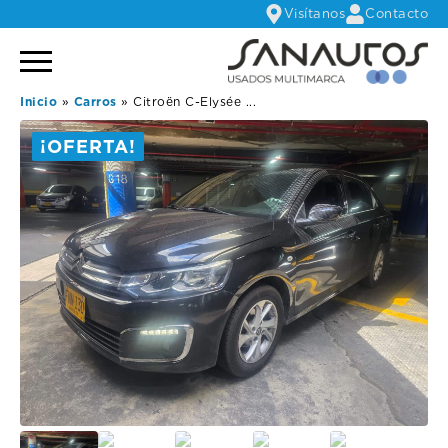
Visítanos
Contacto
Inicio
»
Carros
»
Citroën C-Elysée ...
¡OFERTA!