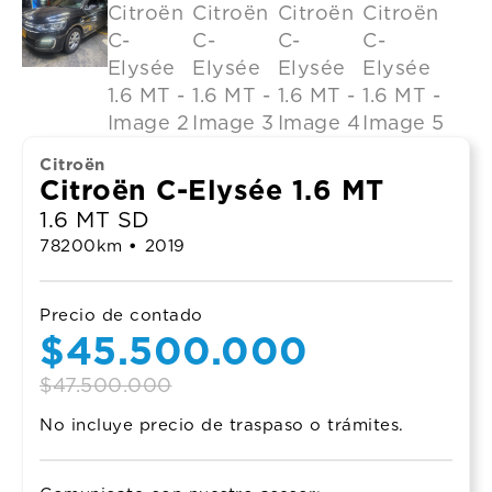
Citroën
Citroën C-Elysée 1.6 MT
1.6 MT SD
78200
km
•
2019
Precio de contado
Original
Current
$
45.500.000
price
price
$
47.500.000
No incluye precio de traspaso o trámites.
was:
is:
$47.500.000.
$45.500.000.