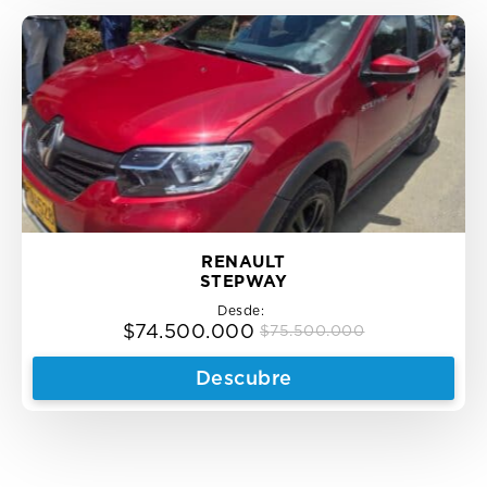
RENAULT
STEPWAY
Desde:
$
74.500.000
$
75.500.000
Original
Current
price
price
Descubre
was:
is:
$75.500.000.
$74.500.000.