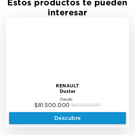
Estos productos te pueden
interesar
RENAULT
Duster
Desde:
$
81.500.000
$
83.500.000
Original
Current
price
price
Descubre
was:
is:
$83.500.000.
$81.500.000.