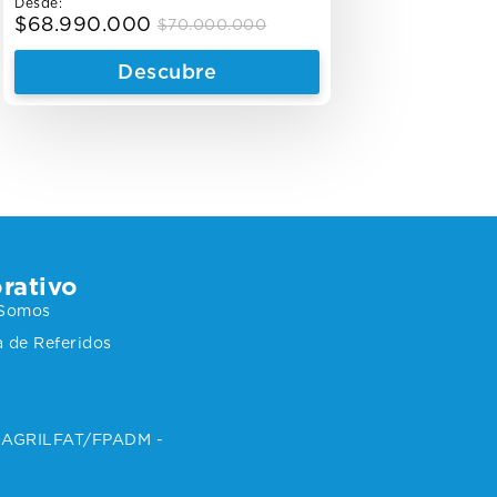
Desde:
$
68.990.000
$
70.000.000
Original
Current
price
price
Descubre
was:
is:
$70.000.000.
$68.990.000.
rativo
 Somos
 de Referidos
 SAGRILFAT/FPADM -