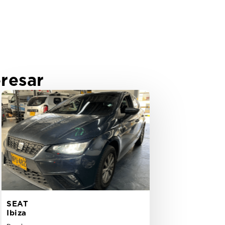
resar
SEAT
Ibiza