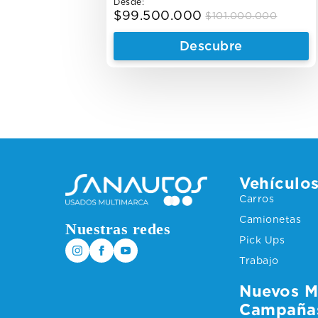
Desde:
$
99.500.000
$
101.000.000
Original
Current
price
price
Descubre
was:
is:
$101.000.000.
$99.500.000.
Vehículo
Carros
Camionetas
Nuestras redes
Pick Ups
Trabajo
Nuevos M
Campaña