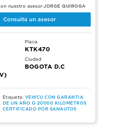
00.000.
00.000.
on nuestro asesor:
JORGE QUIROGA
Consulta un asesor
Placa
KTK470
Ciudad
BOGOTA D.C
V)
Etiqueta:
VEHICU CON GARANTIA
DE UN AÑO O 20000 KILOMETROS
CERTIFICADO POR SANAUTOS