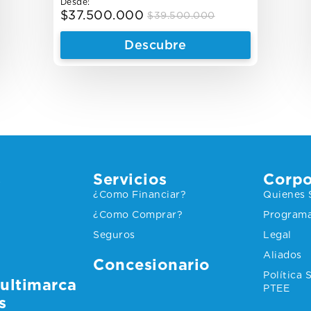
Desde:
$
37.500.000
$
39.500.000
Original
Current
price
price
Descubre
was:
is:
$39.500.000.
$37.500.000.
s
Servicios
Corpo
¿Como Financiar?
Quienes
¿Como Comprar?
Programa
Seguros
Legal
Aliados
Concesionario
Política
ultimarca
PTEE
s