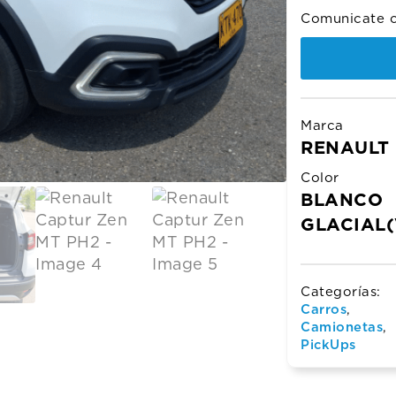
$81.0
$79.0
Comunicate c
Marca
RENAULT
Color
BLANCO
GLACIAL(
Categorías:
Carros
,
Camionetas
,
PickUps