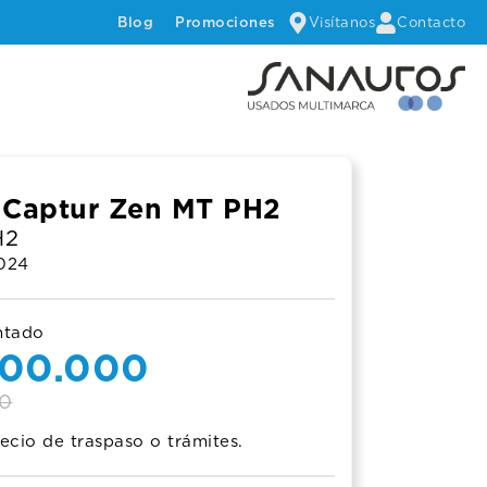
Visítanos
Contacto
Blog
Promociones
 Captur Zen MT PH2
H2
024
ntado
nal
nt
000.000
00
ecio de traspaso o trámites.