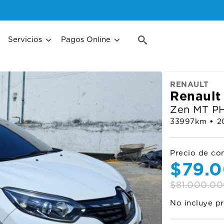
Search
for:
Servicios
Pagos Online
Search
for:
RENAULT
Renault
Zen MT P
33997
km
•
2
Precio de co
Origi
Curre
$
79.
price
price
$
81.000.0
No incluye pr
was:
is: