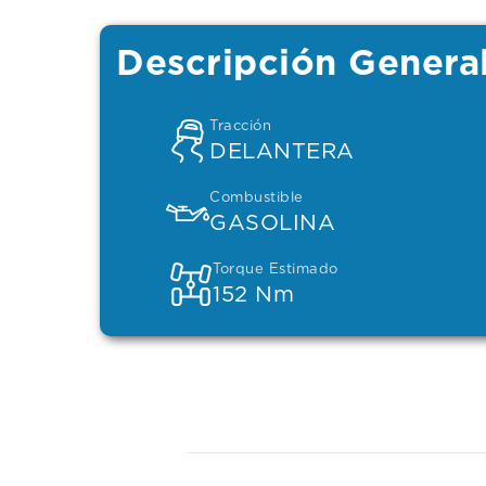
Descripción Genera
Tracción
DELANTERA
Combustible
GASOLINA
Torque Estimado
152 Nm